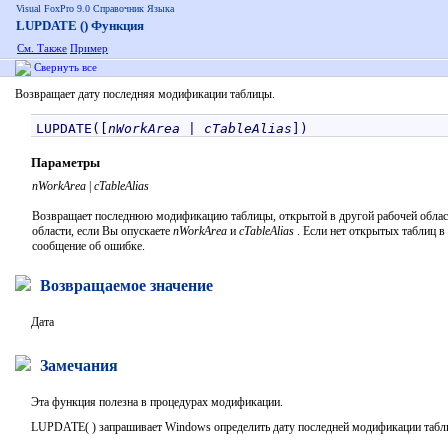
Visual FoxPro 9.0 Справочник Языка
LUPDATE () Функция
См. Также
Пример
Свернуть все
Возвращает дату последняя модификации таблицы.
LUPDATE([
nWorkArea
 | 
cTableAlias
Параметры
nWorkArea
|
cTableAlias
Возвращает последнюю модификацию таблицы, открытой в другой рабочей облас
области, если Вы опускаете
nWorkArea
и
cTableAlias
. Если нет открытых таблиц 
сообщение об ошибке.
Возвращаемое значение
Дата
Замечания
Эта функция полезна в процедурах модификации.
LUPDATE( ) запрашивает Windows определить дату последней модификации таблицы