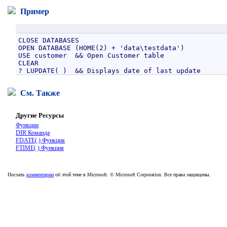
Пример
CLOSE DATABASES

OPEN DATABASE (HOME(2) + 'data\testdata')

USE customer  && Open Customer table

CLEAR

См. Также
Другие Ресурсы
Функции
DIR Команда
FDATE( ) Функция
FTIME( ) Функция
Послать
комментарии
об этой теме в Microsoft. © Microsoft Corporation. Все права защищены.