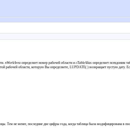
ти.
nWorkArea
определяет номер рабочей области и
cTableAlias
определяет псевдоним та
в той рабочей области, которую Вы определяете, LUPDATE( ) возвращает пустую дату. Е
. Тем не менее, последние две цифры года, когда таблица была модифицирована в посл