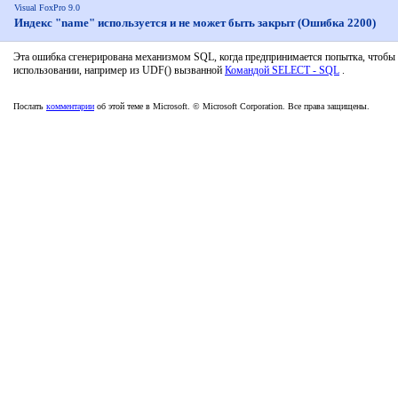
Visual FoxPro 9.0
Индекс "name" используется и не может быть закрыт (Ошибка 2200)
Эта ошибка сгенерирована механизмом SQL, когда предпринимается попытка, чтобы зак
использовании, например из UDF() вызванной
Командой SELECT - SQL
.
Послать
комментарии
об этой теме в Microsoft. © Microsoft Corporation. Все права защищены.