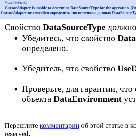
Visual FoxPro 9.0
CursorAdapter is unable to determine DataSourceType for the operation. (
CursorAdapter не способен определить тип источника данных DataSourceT
Свойство
DataSourceType
должно 
Убедитесь, что свойство
Data
определено.
Убедитель, что свойство
UseD
Проверьте, для гарантии, что
объекта
DataEnvironment
уст
Перешлите
комментарии
об этой статье в к
reserved.