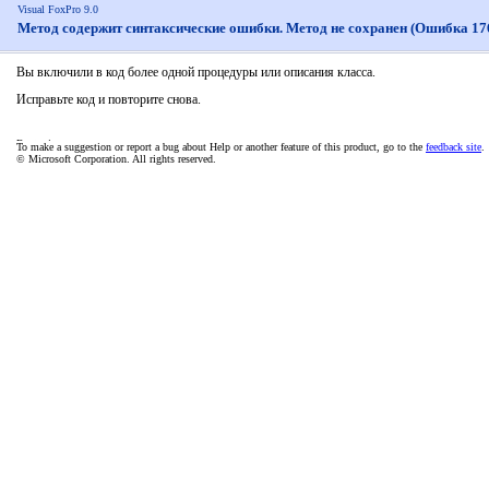
Visual FoxPro 9.0
Метод содержит синтаксические ошибки. Метод не сохранен (Ошибка 17
Вы включили в код более одной процедуры или описания класса.
Исправьте код и повторите снова.
To make a suggestion or report a bug about Help or another feature of this product, go to the
feedback site
.
© Microsoft Corporation. All rights reserved.