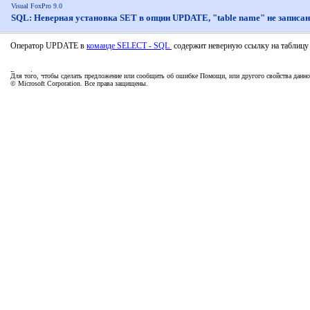
Visual FoxPro 9.0
SQL: Неверная установка SET в опции UPDATE, "table name" не записан
Оператор UPDATE в
команде SELECT - SQL
содержит неверную ссылку на таблицу 
Для того, чтобы сделать предложение или сообщить об ошибке Помощи, или другого свойства данно
© Microsoft Corporation. Все права защищены.