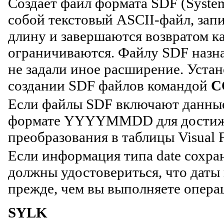
Создает файл формата SDF (System
собой текстовый ASCII-файл, за
длину и завершаются возвратом ка
ограничиваются. Файлу SDF назна
не задали иное расширение. Уста
создании SDF файлов командой
C
Если файлы SDF включают данные 
формате YYYYMMDD для достиже
преобразования в таблицы Visual 
Если информация типа date сохра
должны удостовериться, что да
прежде, чем вы выполняете опер
SYLK