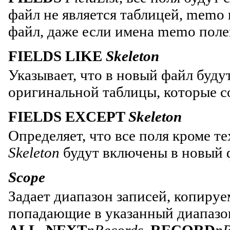
файл не является таблицей, memo
файл, даже если имена memo поле
FIELDS LIKE
Skeleton
Указывает, что в новый файл буду
оригинальной таблицы, которые 
FIELDS EXCEPT
Skeleton
Определяет, что все поля кроме т
Skeleton
будут включены в новый 
Scope
Задает диапазон записей, копируе
попадающие в указанный диапазон
ALL
,
NEXT
nRecords
,
RECORD
n