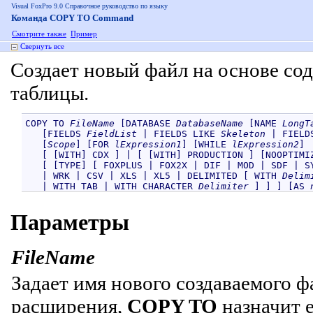
Visual FoxPro 9.0 Справочное руководство по языку
Команда COPY TO Command
Смотрите также
Пример
Свернуть все
Создает новый файл на основе с
таблицы.
COPY TO 
FileName
 [DATABASE 
DatabaseName
 [NAME 
LongT
   [FIELDS 
FieldList
 | FIELDS LIKE 
Skeleton
 | FIELD
   [
Scope
] [FOR 
lExpression1
] [WHILE 
lExpression2
] 

   [ [WITH] CDX ] | [ [WITH] PRODUCTION ] [NOOPTIMIZ
   [ [TYPE] [ FOXPLUS | FOX2X | DIF | MOD | SDF | SY
   | WRK | CSV | XLS | XL5 | DELIMITED [ WITH 
Delim
   | WITH TAB | WITH CHARACTER 
Delimiter 
] ] ] [AS 
Параметры
FileName
Задает имя нового создаваемого ф
расширения,
COPY TO
назначит 