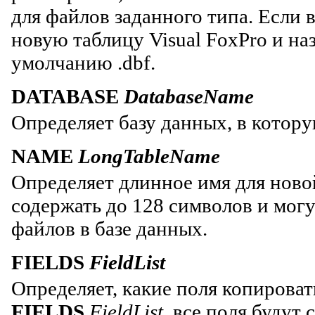
для файлов заданного типа. Если 
новую таблицу Visual FoxPro и на
умолчанию .dbf.
DATABASE
DatabaseName
Определяет базу данных, в котору
NAME
LongTableName
Определяет длинное имя для ново
содержать до 128 символов и могу
файлов в базе данных.
FIELDS
FieldList
Определяет, какие поля копироват
FIELDS
FieldList
, все поля будут