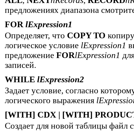
предложениях диапазона смотрит
FOR
lExpression1
Определяет, что
COPY TO
копируе
логическое условие
lExpression1
в
предложение
FOR
lExpression1
для
записей.
WHILE
lExpression2
Задает условие, согласно котором
логического выражения
lExpressi
[WITH] CDX | [WITH] PRODU
Создает для новой таблицы файл 