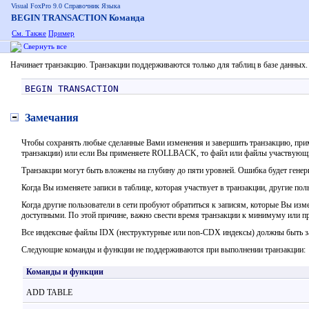
Visual FoxPro 9.0 Справочник Языка
BEGIN TRANSACTION Команда
См. Также
Пример
Свернуть все
Начинает транзакцию. Транзакции поддерживаются только для таблиц в базе данных
BEGIN TRANSACTION
Замечания
Чтобы сохранять любые сделанные Вами изменения и завершить транзакцию, при
транзакции) или если Вы применяете ROLLBACK, то файл или файлы участвующие
Транзакции могут быть вложены на глубину до пяти уровней. Ошибка будет генер
Когда Вы изменяете записи в таблице, которая участвует в транзакции, другие пол
Когда другие пользователи в сети пробуют обратиться к записям, которые Вы изме
доступными. По этой причине, важно свести время транзакции к минимуму или про
Все индексные файлы IDX (неструктурные или non-CDX индексы) должны быть за
Следующие команды и функции не поддерживаются при выполнении транзакции:
Команды и функции
ADD TABLE