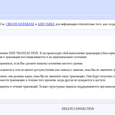
. См.
CREATE DATABASE
и
ADD TABLE
для информации относительно того, как созда
мените END TRANSACTION. Если происходит сбой выполнения транзакции (сбои сервера,
 в транзакции восстанавливаются в их первоначальное состояние.
ироваться, если Вы сделаете попытку вложения шестого уровня.
ьзователи в сети не имеют доступа (чтение или запись) к записям, пока Вы не закончите 
нили, они должны ждать, пока Вы не закончите вашу транзакцию. Они будут получать сооб
вести транзакцию в течение того времени, когда другие не нуждаются в доступе.
крыты в течение транзакций. Только структурные индексы поддерживаются при выполн
DELETE CONNECTION