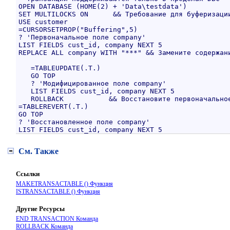
OPEN DATABASE (HOME(2) + 'Data\testdata')
SET MULTILOCKS ON      && Требование для буферизаци
USE customer
=CURSORSETPROP("Buffering",5)
? 'Первоначальное поле company'
LIST FIELDS cust_id, company NEXT 5
REPLACE ALL company WITH "***" && Замените содержан
   =TABLEUPDATE(.T.)

   GO TOP

   ? 'Модифицированное поле company'

   LIST FIELDS cust_id, company NEXT 5

   ROLLBACK           && Восстановите первоначальное
=TABLEREVERT(.T.)

GO TOP

? 'Восстановленное поле company'

См. Также
Ссылки
MAKETRANSACTABLE () Функция
ISTRANSACTABLE () Функция
Другие Ресурсы
END TRANSACTION Команда
ROLLBACK Команда