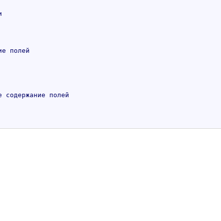
и
ие полей
 содержание полей
