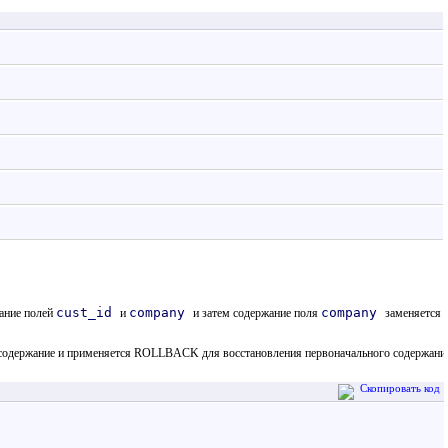
cust_id
company
company
жание полей
и
и затем содержание поля
заменяется 
содержание и применяется ROLLBACK для восстановления первоначального содержани
Скопировать код