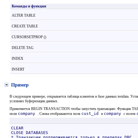
Команды и функции
ALTER TABLE
CREATE TABLE
CURSORSETPROP ()
DELETE TAG
INDEX
INSERT
Пример
В следующем примере, открывается таблица клиентов в базе данных testdata. Ус
условиях буферизации данных.
Применяется BEGIN TRANSACTION чтобы запустить транзакцию. Функция TABLEU
company
cust_id
company
поля
. Снова отображаются поля
и
с полем
CLEAR
CLOSE DATABASES
* Транзакции поддерживаются только в пределах DBC